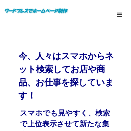
↓
メ
メ
イ
ン
メ
ニ
コ
イ
ン
ュ
テ
ン
今、人々はスマホからネ
ン
ー
ナ
ツ
ット検索してお店や商
へ
ビ
ス
品、お仕事を探していま
ゲ
キ
ッ
ー
す！
プ
シ
スマホでも見やすく、検索
ョ
で上位表示させて新たな集
ン