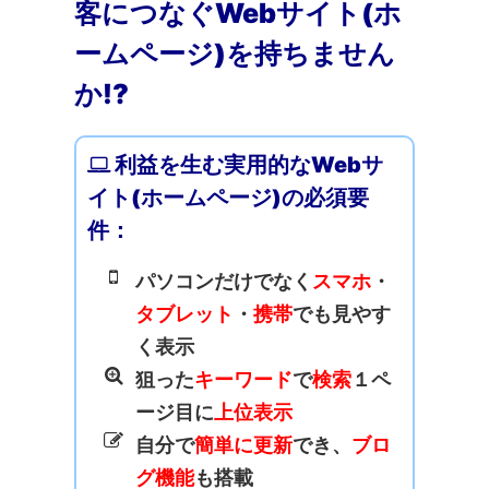
客につなぐWebサイト(ホ
ームページ)を持ちません
か!?
利益を生む実用的なWebサ
イト(ホームページ)の必須要
件：
パソコンだけでなく
スマホ
・
タブレット
・
携帯
でも見やす
く表示
狙った
キーワード
で
検索
１ペ
ージ目に
上位表示
自分で
簡単に更新
でき、
ブロ
グ機能
も搭載